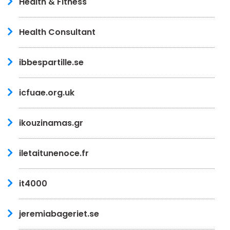
Health & Fitness
Health Consultant
ibbespartille.se
icfuae.org.uk
ikouzinamas.gr
iletaitunenoce.fr
it4000
jeremiabageriet.se