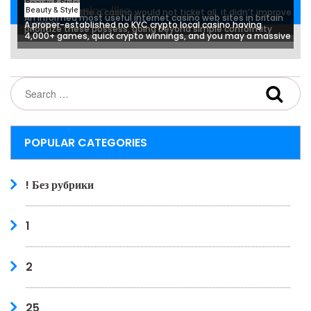
Beauty & Style
You may also like...
Beauty & Style
In the event the a casino would not ticket all, it didn’t improve
An informed most useful internet casino web sites in britain
number
A proper-established no KYC crypto local casino having
prioritize these possess, going beyond simple conformity
4,000+ games, quick crypto winnings, and you may a massive
having accessibility criteria
2 hundred% acceptance added bonus
POPULAR CATEGORIES
! Без рубрики
1
2
25