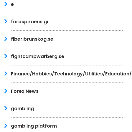
e
farospiraeus.gr
fiberibrunskog.se
fightcampwarberg.se
Finance/Hobbies/Technology/Utilities/Education
Forex News
gambling
gambling platform