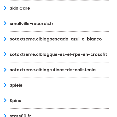
Skin Care
smallville-records.fr
sotoxtreme.clblogpescado-azul-o-blanco
sotoxtreme.clblogque-es-el-rpe-en-crossfit
sotoxtreme.clblogrutinas-de-calistenia
Spiele
Spins
stars80.fr