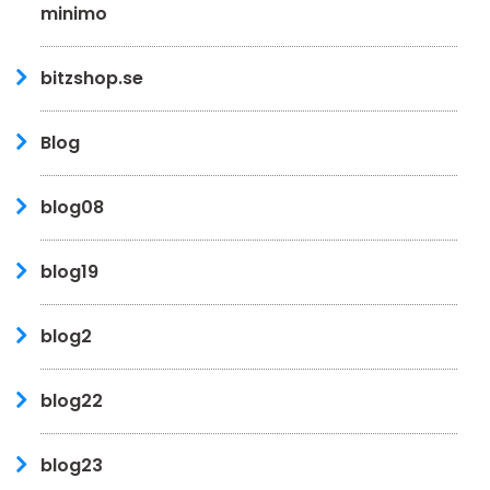
minimo
bitzshop.se
Blog
blog08
blog19
blog2
blog22
blog23