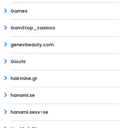
Games
GamStop_casinos
genevbeauty.com
Giochi
hairmine.gr
hanami.se
hanami.sesv-se