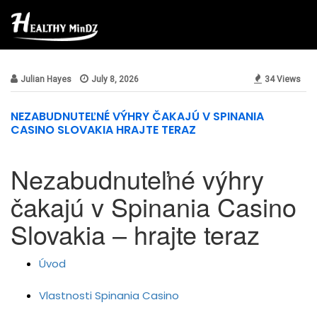
Beauty & Style
Julian Hayes
July 8, 2026
34 Views
NEZABUDNUTEĽNÉ VÝHRY ČAKAJÚ V SPINANIA
CASINO SLOVAKIA HRAJTE TERAZ
Nezabudnuteľné výhry
čakajú v Spinania Casino
Slovakia – hrajte teraz
Úvod
Vlastnosti Spinania Casino