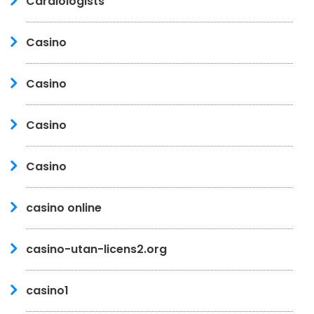
Cardiologists
Casino
Casino
Casino
Casino
casino online
casino-utan-licens2.org
casino1