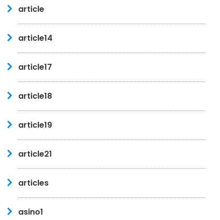
article
article14
article17
article18
article19
article21
articles
asino1