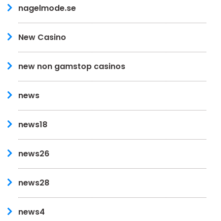
nagelmode.se
New Casino
new non gamstop casinos
news
news18
news26
news28
news4