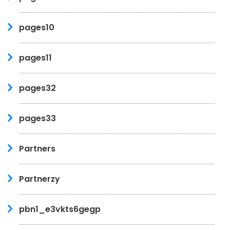
pages10
pages11
pages32
pages33
Partners
Partnerzy
pbn1_e3vkts6gegp