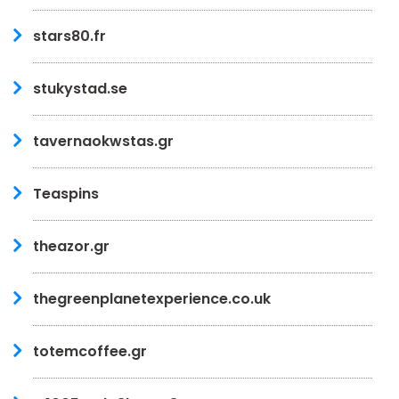
stars80.fr
stukystad.se
tavernaokwstas.gr
Teaspins
theazor.gr
thegreenplanetexperience.co.uk
totemcoffee.gr