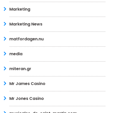
Marketing
Marketing News
matfordagen.nu
media
miteran.gr
Mr James Casino
Mr Jones Casino