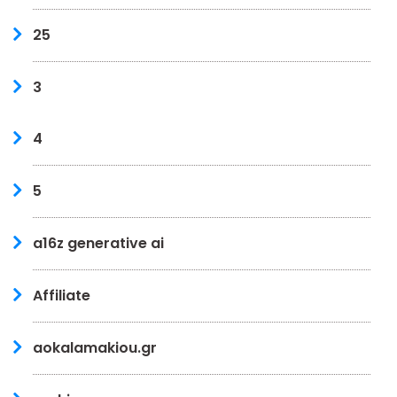
25
3
4
5
a16z generative ai
Affiliate
aokalamakiou.gr