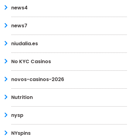
news4
news7
niudalia.es
No KYC Casinos
novos-casinos-2026
Nutrition
nysp
NYspins