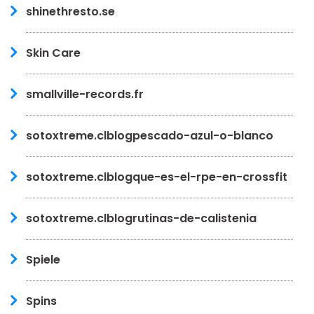
shinethresto.se
Skin Care
smallville-records.fr
sotoxtreme.clblogpescado-azul-o-blanco
sotoxtreme.clblogque-es-el-rpe-en-crossfit
sotoxtreme.clblogrutinas-de-calistenia
Spiele
Spins