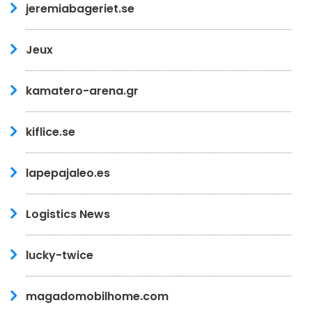
jeremiabageriet.se
Jeux
kamatero-arena.gr
kiflice.se
lapepajaleo.es
Logistics News
lucky-twice
magadomobilhome.com