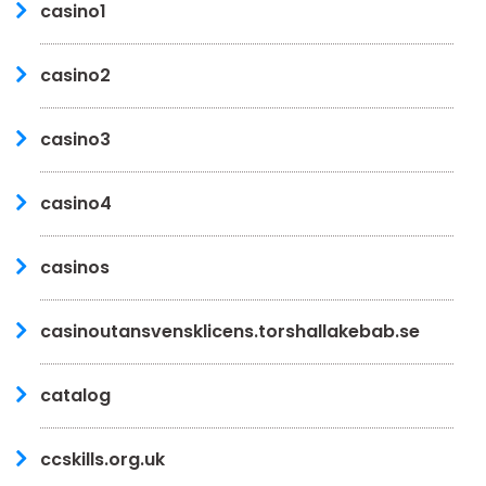
casino1
casino2
casino3
casino4
casinos
casinoutansvensklicens.torshallakebab.se
catalog
ccskills.org.uk