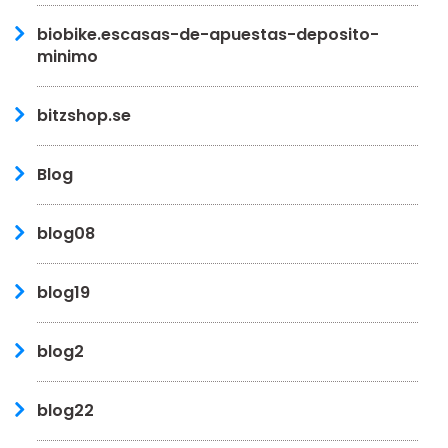
biobike.escasas-de-apuestas-deposito-
minimo
bitzshop.se
Blog
blog08
blog19
blog2
blog22