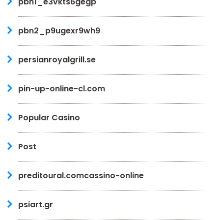
pbn1_e3vkts6gegp
pbn2_p9ugexr9wh9
persianroyalgrill.se
pin-up-online-cl.com
Popular Casino
Post
preditoural.comcassino-online
psiart.gr