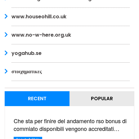
www.houseohill.co.uk
www.no-w-here.org.uk
yogahub.se
στοιχηματικες
RECENT
POPULAR
Che sta per finire del andamento rso bonus di
commiato disponibili vengono accreditati
istintivamente