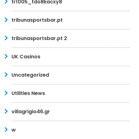
tr1005_tdo8kacxy8
tribunasportsbar.pt
tribunasportsbar.pt 2
UK Casinos
Uncategorized
Utilities News
villagrigio46.gr
w