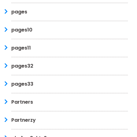
pages
pages10
pages11
pages32
pages33
Partners
Partnerzy