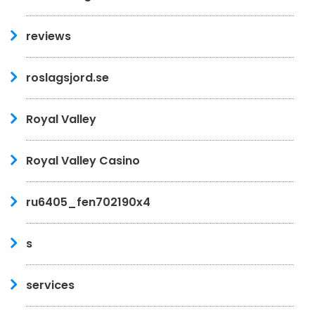
reviews
roslagsjord.se
Royal Valley
Royal Valley Casino
ru6405_fen702190x4
s
services