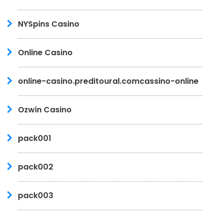
NYSpins Casino
Online Casino
online-casino.preditoural.comcassino-online
Ozwin Casino
pack001
pack002
pack003