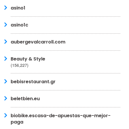
asino1
asino1c
aubergevalcarroll.com
Beauty & Style
(156,227)
bebisrestaurant.gr
beletbien.eu
biobike.escasa-de-apuestas-que-mejor-
paga