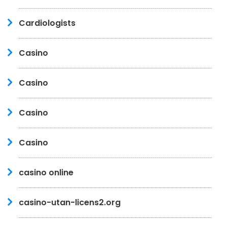
Cardiologists
Casino
Casino
Casino
Casino
casino online
casino-utan-licens2.org