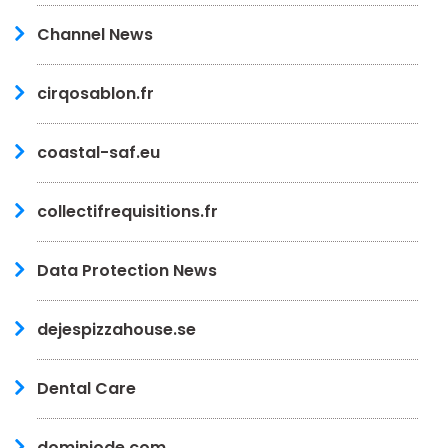
Channel News
cirqosablon.fr
coastal-saf.eu
collectifrequisitions.fr
Data Protection News
dejespizzahouse.se
Dental Care
dominiode.com