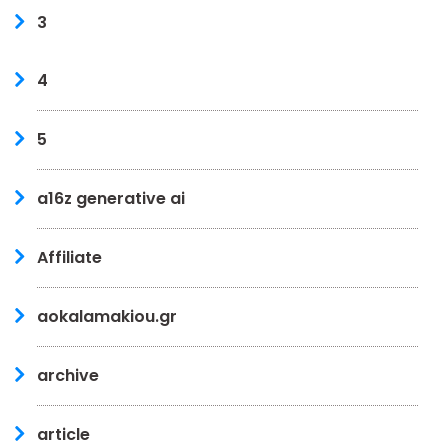
3
4
5
a16z generative ai
Affiliate
aokalamakiou.gr
archive
article