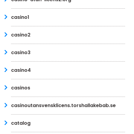
casino1
casino2
casino3
casino4
casinos
casinoutansvensklicens.torshallakebab.se
catalog