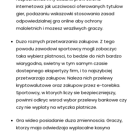
internetowa: jak uczciwosci oferowanych tytulow
gier, podazaniu wskazowki stosowania zasad
odpowiedzialnej gra online aby ochrony
maloletnich i mozesz wrazliwych graczy.
Duzo roznych przetwarzania zakupow. Z tego
powodu zawodowi sportowcy mogli zobaczyc
taka wybierz platnosci, to bedzie do nich bardzo
wiarygodna, swietny w tym samym czasie
dostepnego ekspertyzy firm, i to najszybciej
przetwarzaja zakupow. Naleza nich przelewy
kryptowalutowe oraz zakupow przez e-torebka.
Sportowcy, w ktorych liczy sie bezpieczniejszy,
powinni odkryc wsrod wybor przelewy bankowe czy
czy nie wyplaty na wtyczka platnicze.
Gra wideo posiadanie duza zmiennoscia. Graczy,
ktorzy maja odwiedzaja wyplacalne kasyna