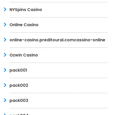
NYSpins Casino
Online Casino
online-casino.preditoural.comcassino-online
Ozwin Casino
pack001
pack002
pack003