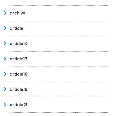
archive
article
article14
article17
article18
article19
article21