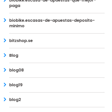
biobike.escasa-de-apuestas-que-mejor-
paga
biobike.escasas-de-apuestas-deposito-
minimo
bitzshop.se
Blog
blog08
blog19
blog2