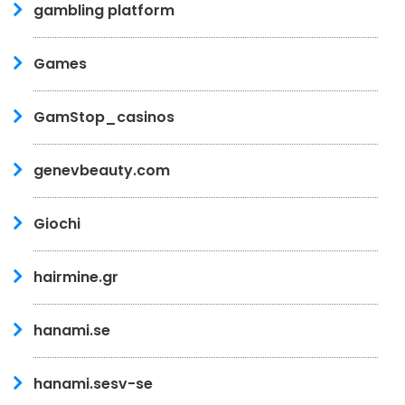
gambling platform
Games
GamStop_casinos
genevbeauty.com
Giochi
hairmine.gr
hanami.se
hanami.sesv-se