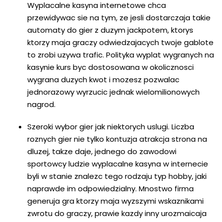
Wyplacalne kasyna internetowe chca
przewidywac sie na tym, ze jesli dostarczaja takie
automaty do gier z duzym jackpotem, ktorys
ktorzy maja graczy odwiedzajacych twoje gablote
to zrobi uzywa trafic. Polityka wyplat wygranych na
kasynie kurs byc dostosowana w okolicznosci
wygrana duzych kwot i mozesz pozwalac
jednorazowy wyrzucic jednak wielomilionowych
nagrod.
Szeroki wybor gier jak niektorych uslugi. Liczba
roznych gier nie tylko kontuzja atrakcja strona na
dluzej, takze daje, jednego do zawodowi
sportowcy ludzie wyplacalne kasyna w internecie
byli w stanie znalezc tego rodzaju typ hobby, jaki
naprawde im odpowiedzialny. Mnostwo firma
generuja gra ktorzy maja wyzszymi wskaznikami
zwrotu do graczy, prawie kazdy inny urozmaicaja