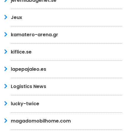
jeremiabageriet.se
Jeux
kamatero-arena.gr
kiflice.se
lapepajaleo.es
Logistics News
lucky-twice
magadomobilhome.com