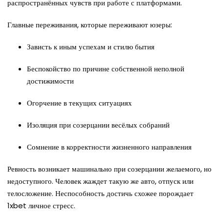
распространённых чувств при работе с платформами.
Главные переживания, которые переживают юзеры:
Зависть к иным успехам и стилю бытия
Беспокойство по причине собственной неполной
достижимости
Огорчение в текущих ситуациях
Изоляция при созерцании весёлых собраний
Сомнение в корректности жизненного направления
Ревность возникает машинально при созерцании желаемого, но
недоступного. Человек жаждет такую же авто, отпуск или
телосложение. Неспособность достичь схожее порождает
1xbet личное стресс.