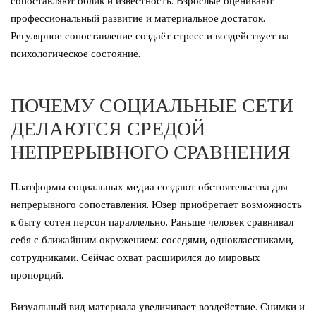
сопоставляют облик и известность. Взрослые оценивают
профессиональный развитие и материальное достаток.
Регулярное сопоставление создаёт стресс и воздействует на
психологическое состояние.
ПОЧЕМУ СОЦИАЛЬНЫЕ СЕТИ
ДЕЛАЮТСЯ СРЕДОЙ
НЕПРЕРЫВНОГО СРАВНЕНИЯ
Платформы социальных медиа создают обстоятельства для
непрерывного сопоставления. Юзер приобретает возможность
к быту сотен персон параллельно. Раньше человек сравнивал
себя с ближайшим окружением: соседями, одноклассниками,
сотрудниками. Сейчас охват расширился до мировых
пропорций.
Визуальный вид материала увеличивает воздействие. Снимки и