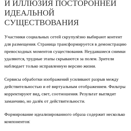
И ИЛЛЮЗИЯ ПОСТОРОННЕЙ
ИДЕАЛЬНОЙ
СУЩЕСТВОВАНИЯ
Участники социальных сетей скрупулёзно выбирают контент
для размещения. Страница трансформируется в демонстрацию
превосходных моментов существования. Неудавшиеся снимки
удаляются, трудные этапы скрываются за полем. Зрители
наблюдает только исправленную версию жизни.
Сервисы обработки изображений усиливают разрыв между
действительностью и её виртуальным отображением. Фильтры
корректируют вид, свет, соотношения. Результат выглядит
заманчиво, но далёк от действительности.
Формирование идеализированного образа содержит несколько
компонентов: