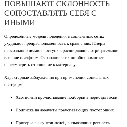
ПОВЫШАЮТ СКЛОННОСТЬ
СОПОСТАВЛЯТЬ СЕБЯ С
ИНЫМИ
Определённые модели поведения в социальных сетях
ухудшают предрасположенность к сравнению. Юзеры
неосознанно делают поступки, расширяющие отрицательное
влияние платформ. Осознание этих ошибок помогает
пересмотреть отношение к материалу.
Характерные заблуждения при применении социальных
платформ:
Хаотичный пролистывание подборки в периоды тоски
Подписка на аккаунты преуспевающих посторонних
Проверка аккаунтов людей, вызывающих ревность