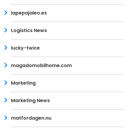
lapepajaleo.es
Logistics News
lucky-twice
magadomobilhome.com
Marketing
Marketing News
matfordagen.nu