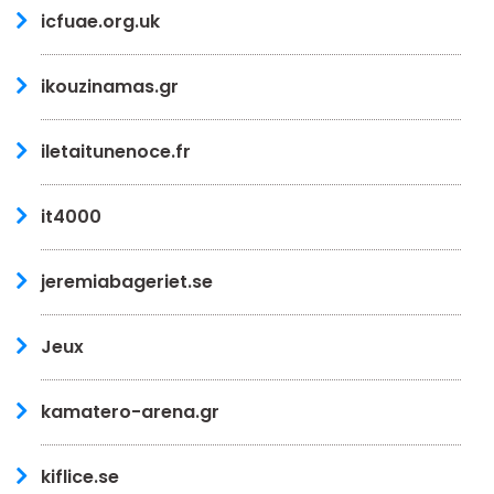
icfuae.org.uk
ikouzinamas.gr
iletaitunenoce.fr
it4000
jeremiabageriet.se
Jeux
kamatero-arena.gr
kiflice.se