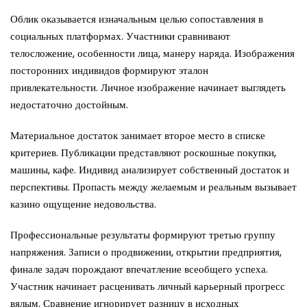
Облик оказывается изначальным целью сопоставления в
социальных платформах. Участники сравнивают
телосложение, особенности лица, манеру наряда. Изображения
посторонних индивидов формируют эталон
привлекательности. Личное изображение начинает выглядеть
недостаточно достойным.
Материальное достаток занимает второе место в списке
критериев. Публикации представляют роскошные покупки,
машины, кафе. Индивид анализирует собственный достаток и
перспективы. Пропасть между желаемым и реальным вызывает
казино ощущение недовольства.
Профессиональные результаты формируют третью группу
напряжения. Записи о продвижении, открытии предприятия,
финале задач порождают впечатление всеобщего успеха.
Участник начинает расценивать личный карьерный прогресс
вялым. Сравнение игнорирует разницу в исходных