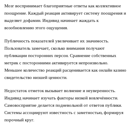
Мозг воспринимает благоприятные ответы как коллективное
поощрение. Каждый реакция активирует систему поощрения и
выделяет дофамин. Индивид начинает жаждать к
возобновлению этого ощущения.
Публичность показателей увеличивает их значимость.
Пользователь замечает, сколько внимания получают
публикации посторонних персон. Сравнение собственных
метрик с посторонними активируется непроизвольно.
Меньшее количество реакций расценивается как онлайн казино
свидетельство низшей ценности.
Недостаток отметок вызывает волнение и неуверенность.
Индивид начинает изучать факторы низкой вовлечённости.
Самовосприятие делается подневольной от ответов публики.
Системы ассоциируют известность с заметностью, формируя
порочный круг.