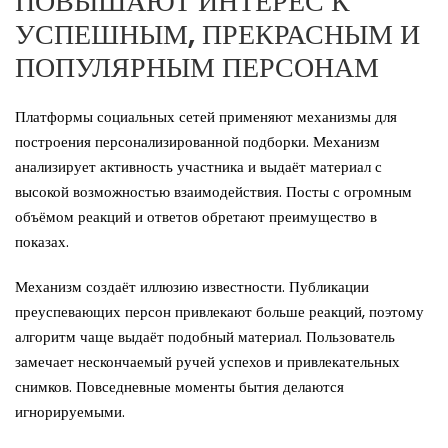
ПОВЫШАЮТ ИНТЕРЕС К
УСПЕШНЫМ, ПРЕКРАСНЫМ И
ПОПУЛЯРНЫМ ПЕРСОНАМ
Платформы социальных сетей применяют механизмы для
построения персонализированной подборки. Механизм
анализирует активность участника и выдаёт материал с
высокой возможностью взаимодействия. Посты с огромным
объёмом реакций и ответов обретают преимущество в
показах.
Механизм создаёт иллюзию известности. Публикации
преуспевающих персон привлекают больше реакций, поэтому
алгоритм чаще выдаёт подобный материал. Пользователь
замечает нескончаемый ручей успехов и привлекательных
снимков. Повседневные моменты бытия делаются
игнорируемыми.