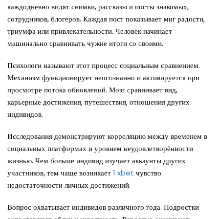
каждодневно видят снимки, рассказы и посты знакомых,
сотрудников, блогеров. Каждая пост показывает миг радости,
триумфа или привлекательности. Человек начинает
машинально сравнивать чужие итоги со своими.
Психологи называют этот процесс социальным сравнением.
Механизм функционирует неосознанно и активируется при
просмотре потока обновлений. Мозг сравнивает вид,
карьерные достижения, путешествия, отношения других
индивидов.
Исследования демонстрируют корреляцию между временем в
социальных платформах и уровнем неудовлетворённости
жизнью. Чем больше индивид изучает аккаунты других
участников, тем чаще возникает
1 xbet
чувство
недостаточности личных достижений.
Вопрос охватывает индивидов различного года. Подростки