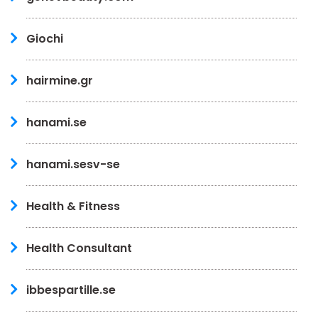
Giochi
hairmine.gr
hanami.se
hanami.sesv-se
Health & Fitness
Health Consultant
ibbespartille.se