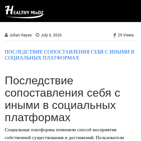
news4
Julian Hayes
July 6, 2026
29 Views
ПОСЛЕДСТВИЕ СОПОСТАВЛЕНИЯ СЕБЯ С ИНЫМИ В
СОЦИАЛЬНЫХ ПЛАТФОРМАХ
Последствие
сопоставления себя с
иными в социальных
платформах
Социальные платформы поменяли способ восприятия
собственной существования и достижений. Пользователи