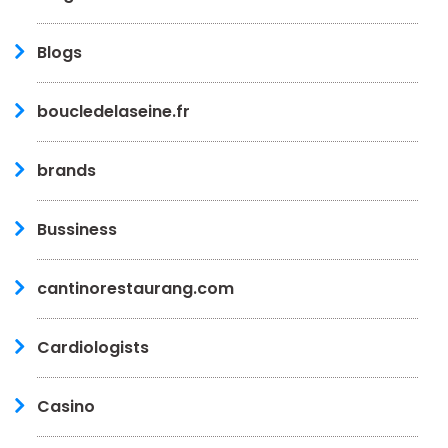
Blogs
boucledelaseine.fr
brands
Bussiness
cantinorestaurang.com
Cardiologists
Casino