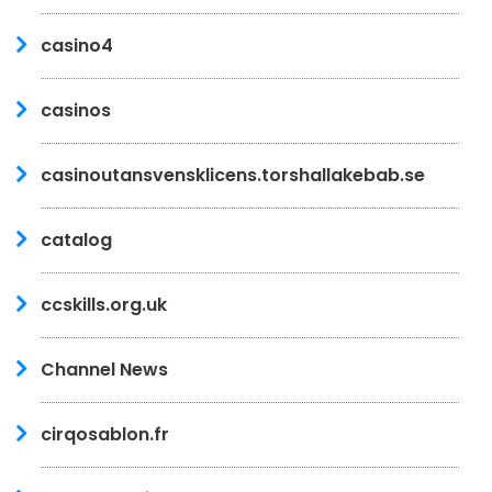
casino4
casinos
casinoutansvensklicens.torshallakebab.se
catalog
ccskills.org.uk
Channel News
cirqosablon.fr