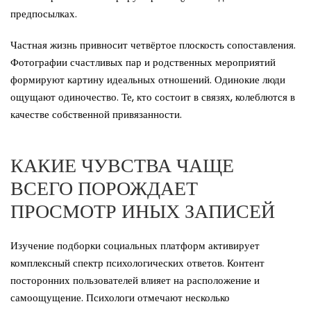
предпосылках.
Частная жизнь привносит четвёртое плоскость сопоставления.
Фотографии счастливых пар и родственных мероприятий
формируют картину идеальных отношений. Одинокие люди
ощущают одиночество. Те, кто состоит в связях, колеблются в
качестве собственной привязанности.
КАКИЕ ЧУВСТВА ЧАЩЕ
ВСЕГО ПОРОЖДАЕТ
ПРОСМОТР ИНЫХ ЗАПИСЕЙ
Изучение подборки социальных платформ активирует
комплексный спектр психологических ответов. Контент
посторонних пользователей влияет на расположение и
самоощущение. Психологи отмечают несколько