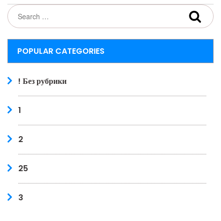
POPULAR CATEGORIES
! Без рубрики
1
2
25
3