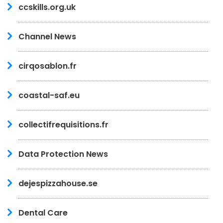
ccskills.org.uk
Channel News
cirqosablon.fr
coastal-saf.eu
collectifrequisitions.fr
Data Protection News
dejespizzahouse.se
Dental Care