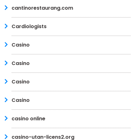
cantinorestaurang.com
Cardiologists
Casino
Casino
Casino
Casino
casino online
casino-utan-licens2.org