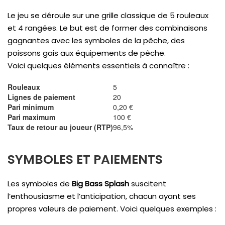
Le jeu se déroule sur une grille classique de 5 rouleaux
et 4 rangées. Le but est de former des combinaisons
gagnantes avec les symboles de la pêche, des
poissons gais aux équipements de pêche.
Voici quelques éléments essentiels à connaître :
Rouleaux
5
Lignes de paiement
20
Pari minimum
0,20 €
Pari maximum
100 €
Taux de retour au joueur (RTP)
96,5%
SYMBOLES ET PAIEMENTS
Les symboles de
Big Bass Splash
suscitent
l’enthousiasme et l’anticipation, chacun ayant ses
propres valeurs de paiement. Voici quelques exemples :