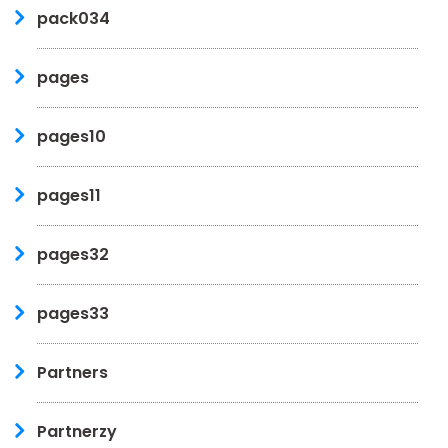
pack034
pages
pages10
pages11
pages32
pages33
Partners
Partnerzy