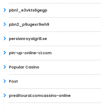
pbn1_e3vkts6gegp
pbn2_p9ugexr9wh9
persianroyalgrill.se
pin-up-online-cl.com
Popular Casino
Post
preditoural.comcassino-online