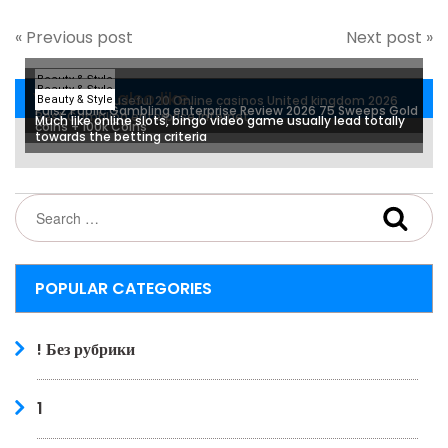
« Previous post
Next post »
Beauty & Style
Beauty & Style
You may also like...
Most readily useful 20 Online casinos United kingdom 2026
Beauty & Style
Pulsz Public Gambling enterprise Review 2026 75 Sweeps Gold
Best Gambling enterprise Internet
Much like online slots, bingo video game usually lead totally
coins + 100k Coins
towards the betting criteria
POPULAR CATEGORIES
! Без рубрики
1