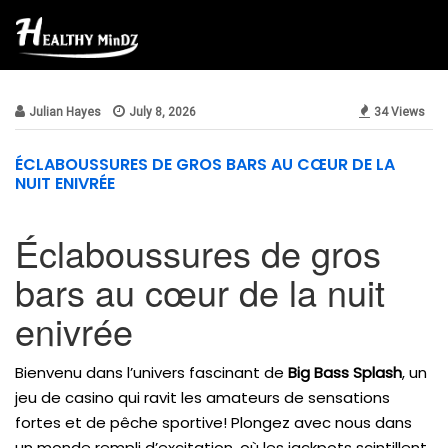
Beauty & Style
Julian Hayes
July 8, 2026
34 Views
ÉCLABOUSSURES DE GROS BARS AU CŒUR DE LA
NUIT ENIVRÉE
Éclaboussures de gros
bars au cœur de la nuit
enivrée
Bienvenu dans l’univers fascinant de
Big Bass Splash
, un
jeu de casino qui ravit les amateurs de sensations
fortes et de pêche sportive! Plongez avec nous dans
un monde rempli d’excitation, où les jackpots scintillent