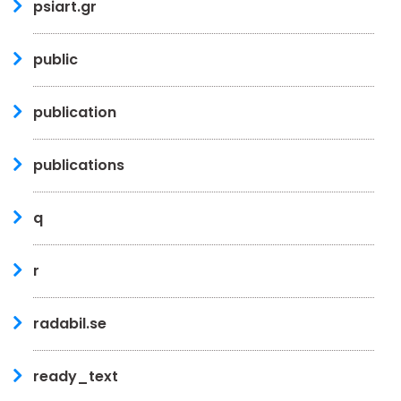
psiart.gr
public
publication
publications
q
r
radabil.se
ready_text