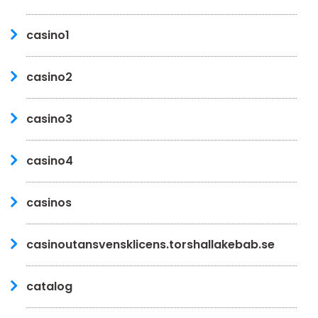
casino1
casino2
casino3
casino4
casinos
casinoutansvensklicens.torshallakebab.se
catalog