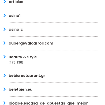
articles
asino1
asino1c
aubergevalcarroll.com
Beauty & Style
(173,138)
bebisrestaurant.gr
beletbien.eu
biobike.escasa-de-apuestas-que-mejor-