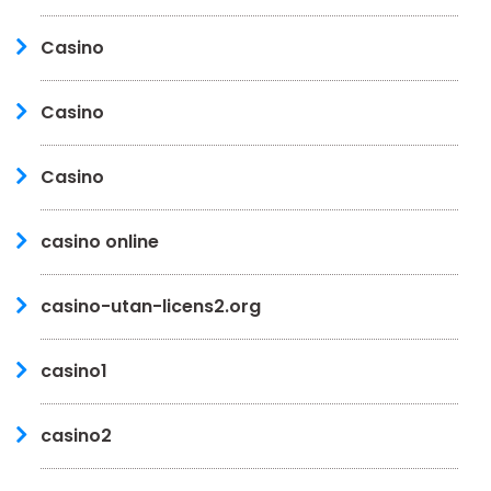
Casino
Casino
Casino
casino online
casino-utan-licens2.org
casino1
casino2