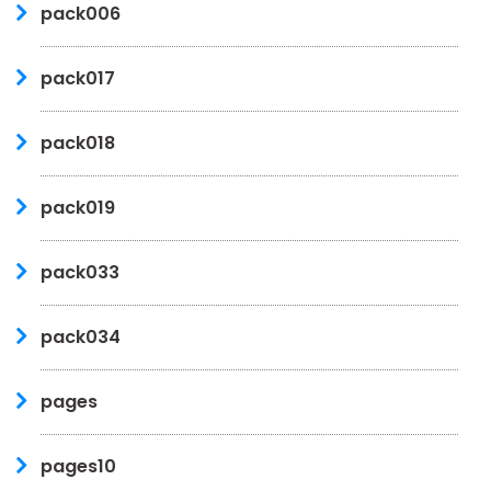
pack006
pack017
pack018
pack019
pack033
pack034
pages
pages10