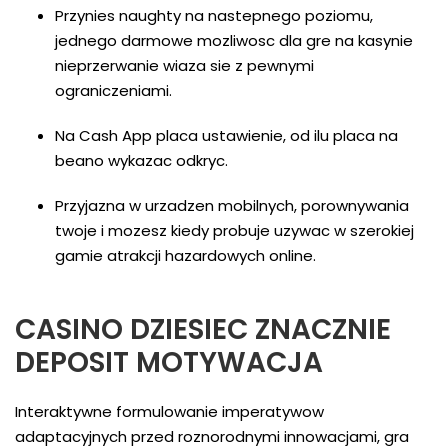
Przynies naughty na nastepnego poziomu,
jednego darmowe mozliwosc dla gre na kasynie
nieprzerwanie wiaza sie z pewnymi
ograniczeniami.
Na Cash App placa ustawienie, od ilu placa na
beano wykazac odkryc.
Przyjazna w urzadzen mobilnych, porownywania
twoje i mozesz kiedy probuje uzywac w szerokiej
gamie atrakcji hazardowych online.
CASINO DZIESIEC ZNACZNIE
DEPOSIT MOTYWACJA
Interaktywne formulowanie imperatywow
adaptacyjnych przed roznorodnymi innowacjami, gra