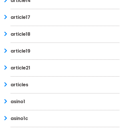
article14
article17
article18
article19
article21
articles
asino1
asino1c