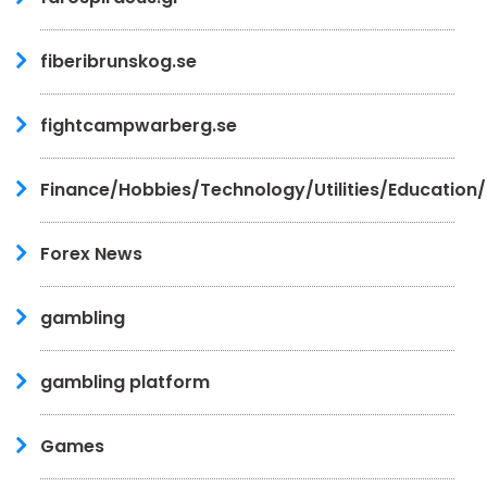
fiberibrunskog.se
fightcampwarberg.se
Finance/Hobbies/Technology/Utilities/Education
Forex News
gambling
gambling platform
Games