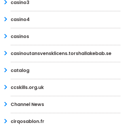
casino3
casino4
casinos
casinoutansvensklicens.torshallakebab.se
catalog
ccskills.org.uk
Channel News
cirqosablon.fr