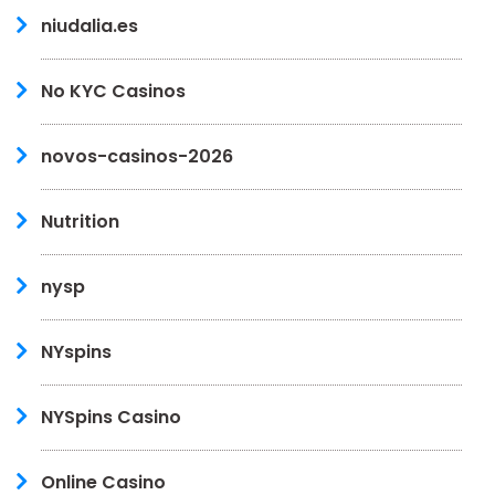
niudalia.es
No KYC Casinos
novos-casinos-2026
Nutrition
nysp
NYspins
NYSpins Casino
Online Casino