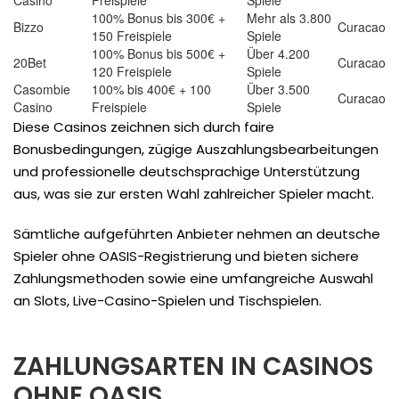
Casino
Freispiele
Spiele
100% Bonus bis 300€ +
Mehr als 3.800
Bizzo
Curacao
150 Freispiele
Spiele
100% Bonus bis 500€ +
Über 4.200
20Bet
Curacao
120 Freispiele
Spiele
Casombie
100% bis 400€ + 100
Über 3.500
Curacao
Casino
Freispiele
Spiele
Diese Casinos zeichnen sich durch faire
Bonusbedingungen, zügige Auszahlungsbearbeitungen
und professionelle deutschsprachige Unterstützung
aus, was sie zur ersten Wahl zahlreicher Spieler macht.
Sämtliche aufgeführten Anbieter nehmen an deutsche
Spieler ohne OASIS-Registrierung und bieten sichere
Zahlungsmethoden sowie eine umfangreiche Auswahl
an Slots, Live-Casino-Spielen und Tischspielen.
ZAHLUNGSARTEN IN CASINOS
OHNE OASIS