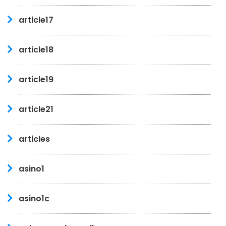
article17
article18
article19
article21
articles
asino1
asino1c