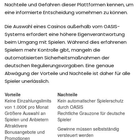
Nachteile und Gefahren dieser Plattformen kennen, um
eine informierte Entscheidung vornehmen zu können.
Die Auswahl eines Casinos außerhalb vom OASIS-
Systems erfordert eine höhere Eigenverantwortung
beim Umgang mit Spielen. Während dies erfahrenen
Spielern mehr Kontrolle gibt, mangeln die
automatisierten Sicherheitsmaßnahmen der
deutschen Regulierungsvorgaben. Eine genaue
Abwägung der Vorteile und Nachteile ist daher für alle
Spieler unerlässlich.
Vorteile
Nachteile
Keine Einzahlungslimits
Kein automatischer Spielerschutz
von 1.000€ pro Monat
durch OASIS
Größere Auswahl an
Rechtliche Grauzone für deutsche
Spielen und Anbietern
Spieler
Attraktivere
Gewinne müssen selbstständig
Bonusangebote und
versteuert werden
Promotionen