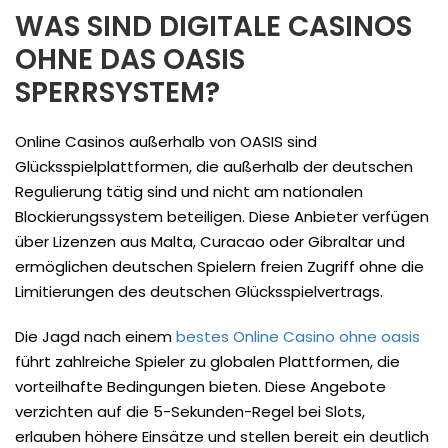
WAS SIND DIGITALE CASINOS
OHNE DAS OASIS
SPERRSYSTEM?
Online Casinos außerhalb von OASIS sind
Glücksspielplattformen, die außerhalb der deutschen
Regulierung tätig sind und nicht am nationalen
Blockierungssystem beteiligen. Diese Anbieter verfügen
über Lizenzen aus Malta, Curacao oder Gibraltar und
ermöglichen deutschen Spielern freien Zugriff ohne die
Limitierungen des deutschen Glücksspielvertrags.
Die Jagd nach einem
bestes Online Casino ohne oasis
führt zahlreiche Spieler zu globalen Plattformen, die
vorteilhafte Bedingungen bieten. Diese Angebote
verzichten auf die 5-Sekunden-Regel bei Slots,
erlauben höhere Einsätze und stellen bereit ein deutlich