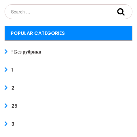
POPULAR CATEGORIES
! Без рубрики
1
2
25
3