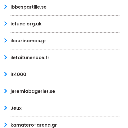
ibbespartille.se
icfuae.org.uk
ikouzinamas.gr
iletaitunenoce.fr
it4000
jeremiabageriet.se
Jeux
kamatero-arena.gr