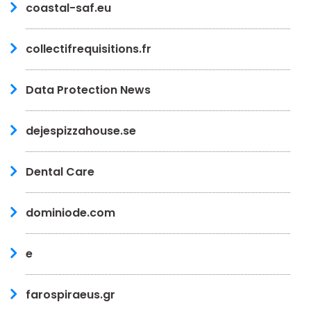
coastal-saf.eu
collectifrequisitions.fr
Data Protection News
dejespizzahouse.se
Dental Care
dominiode.com
e
farospiraeus.gr