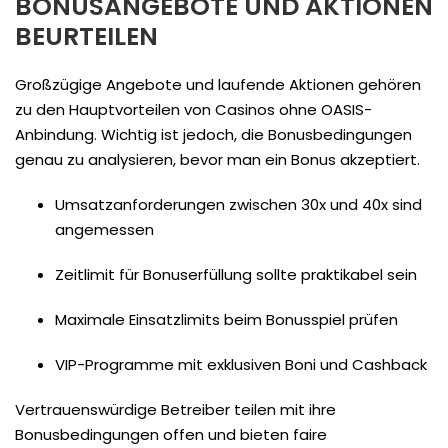
BONUSANGEBOTE UND AKTIONEN
BEURTEILEN
Großzügige Angebote und laufende Aktionen gehören
zu den Hauptvorteilen von Casinos ohne OASIS-
Anbindung. Wichtig ist jedoch, die Bonusbedingungen
genau zu analysieren, bevor man ein Bonus akzeptiert.
Umsatzanforderungen zwischen 30x und 40x sind
angemessen
Zeitlimit für Bonuserfüllung sollte praktikabel sein
Maximale Einsatzlimits beim Bonusspiel prüfen
VIP-Programme mit exklusiven Boni und Cashback
Vertrauenswürdige Betreiber teilen mit ihre
Bonusbedingungen offen und bieten faire