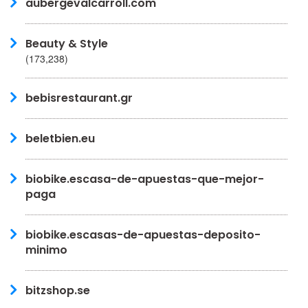
aubergevalcarroll.com
Beauty & Style
(173,238)
bebisrestaurant.gr
beletbien.eu
biobike.escasa-de-apuestas-que-mejor-
paga
biobike.escasas-de-apuestas-deposito-
minimo
bitzshop.se