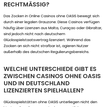
RECHTMÄSSIG?
Das Zocken in Online Casinos ohne OASIS bewegt sich
durch einer legalen Grauzone. Diese Casinos verfügen
häufig über Lizenzen aus Malta, Curaçao oder Gibraltar,
sind jedoch nicht nach deutschem
Glücksspielstaatsvertrag lizenziert. Während das
Zocken an sich nicht strafbar ist, agieren Nutzer
außerhalb des deutschen Regulierungsbereichs.
WELCHE UNTERSCHIEDE GIBT ES
ZWISCHEN CASINOS OHNE OASIS
UND IN DEUTSCHLAND
LIZENZIERTEN SPIELHALLEN?
Glücksspielstätten ohne OASIS unterliegen nicht den