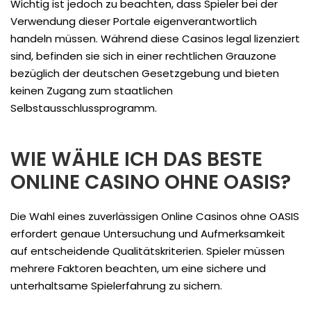
Wichtig ist jedoch zu beachten, dass Spieler bei der
Verwendung dieser Portale eigenverantwortlich
handeln müssen. Während diese Casinos legal lizenziert
sind, befinden sie sich in einer rechtlichen Grauzone
bezüglich der deutschen Gesetzgebung und bieten
keinen Zugang zum staatlichen
Selbstausschlussprogramm.
WIE WÄHLE ICH DAS BESTE
ONLINE CASINO OHNE OASIS?
Die Wahl eines zuverlässigen Online Casinos ohne OASIS
erfordert genaue Untersuchung und Aufmerksamkeit
auf entscheidende Qualitätskriterien. Spieler müssen
mehrere Faktoren beachten, um eine sichere und
unterhaltsame Spielerfahrung zu sichern.