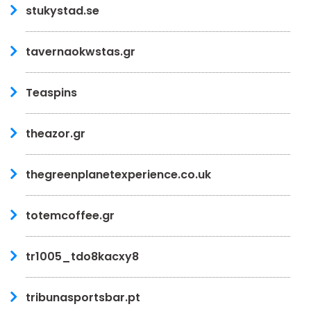
stukystad.se
tavernaokwstas.gr
Teaspins
theazor.gr
thegreenplanetexperience.co.uk
totemcoffee.gr
tr1005_tdo8kacxy8
tribunasportsbar.pt