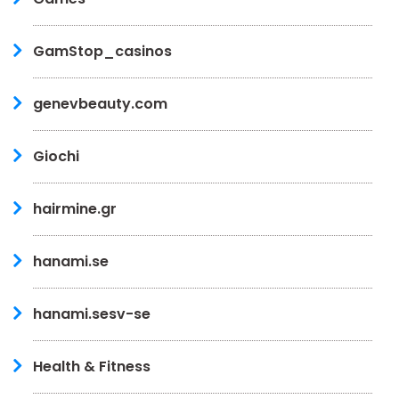
GamStop_casinos
genevbeauty.com
Giochi
hairmine.gr
hanami.se
hanami.sesv-se
Health & Fitness