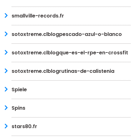
smallville-records.fr
sotoxtreme.clblogpescado-azul-o-blanco
sotoxtreme.clblogque-es-el-rpe-en-crossfit
sotoxtreme.clblogrutinas-de-calistenia
Spiele
Spins
stars80.fr