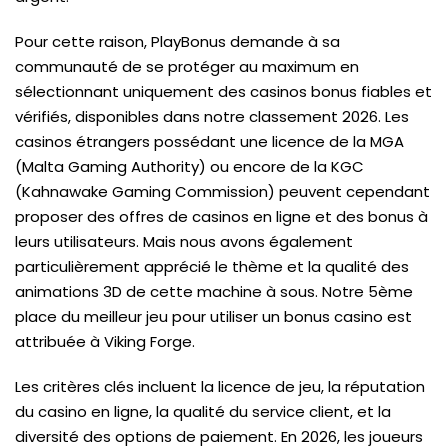
Pour cette raison, PlayBonus demande à sa
communauté de se protéger au maximum en
sélectionnant uniquement des casinos bonus fiables et
vérifiés, disponibles dans notre classement 2026. Les
casinos étrangers possédant une licence de la MGA
(Malta Gaming Authority) ou encore de la KGC
(Kahnawake Gaming Commission) peuvent cependant
proposer des offres de casinos en ligne et des bonus à
leurs utilisateurs. Mais nous avons également
particulièrement apprécié le thème et la qualité des
animations 3D de cette machine à sous. Notre 5ème
place du meilleur jeu pour utiliser un bonus casino est
attribuée à Viking Forge.
Les critères clés incluent la licence de jeu, la réputation
du casino en ligne, la qualité du service client, et la
diversité des options de paiement. En 2026, les joueurs