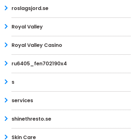
roslagsjord.se
Royal Valley
Royal Valley Casino
ru6405_fen702190x4
s
services
shinethresto.se
Skin Care