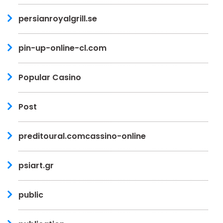
persianroyalgrill.se
pin-up-online-cl.com
Popular Casino
Post
preditoural.comcassino-online
psiart.gr
public