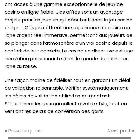
ont accès à une gamme exceptionnelle de jeux de
casino en ligne fiable. Ces offres sont un avantage
majeur pour les joueurs qui débutent dans le jeu casino
en ligne. Ces jeux offrent une expérience de casino en
ligne argent réel immersive, permettant aux joueurs de
se plonger dans l’atmosphère d’un vrai casino depuis le
confort de leur domicile. Le casino en direct live est une
innovation passionnante dans le monde du casino en
ligne autorisé.
Une façon maline de fidéliser tout en gardant un délai
de validation raisonnable. Vérifier systématiquement
les délais de validation et limites de montant.
Sélectionner les jeux qui collent à votre style, tout en
vérifiant les délais de conversion des gains.
« Previous post
Next post »