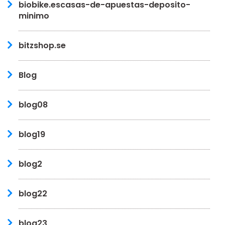
biobike.escasas-de-apuestas-deposito-
minimo
bitzshop.se
Blog
blog08
blog19
blog2
blog22
blog23