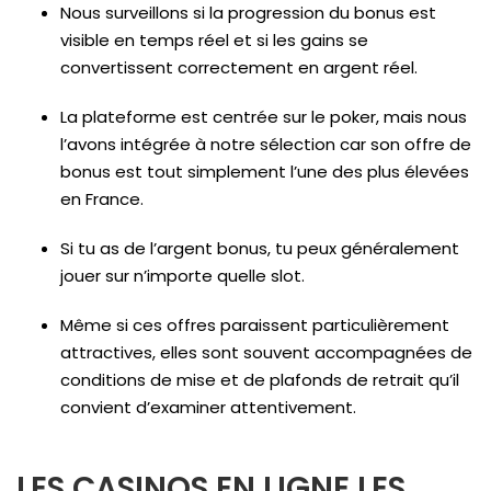
Nous surveillons si la progression du bonus est
visible en temps réel et si les gains se
convertissent correctement en argent réel.
La plateforme est centrée sur le poker, mais nous
l’avons intégrée à notre sélection car son offre de
bonus est tout simplement l’une des plus élevées
en France.
Si tu as de l’argent bonus, tu peux généralement
jouer sur n’importe quelle slot.
Même si ces offres paraissent particulièrement
attractives, elles sont souvent accompagnées de
conditions de mise et de plafonds de retrait qu’il
convient d’examiner attentivement.
LES CASINOS EN LIGNE LES