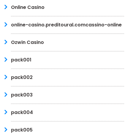
Online Casino
online-casino.preditoural.comcassino-online
Ozwin Casino
pack001
pack002
pack003
pack004
pack005