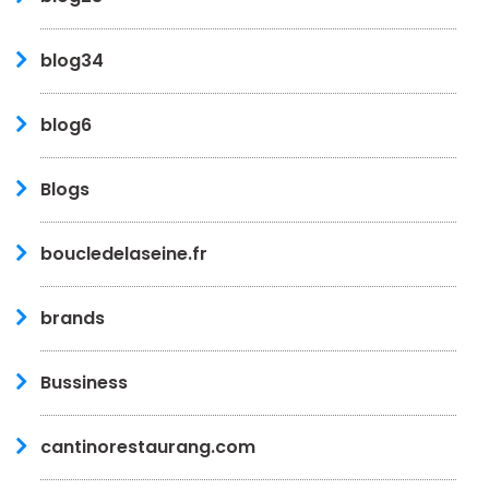
blog34
blog6
Blogs
boucledelaseine.fr
brands
Bussiness
cantinorestaurang.com