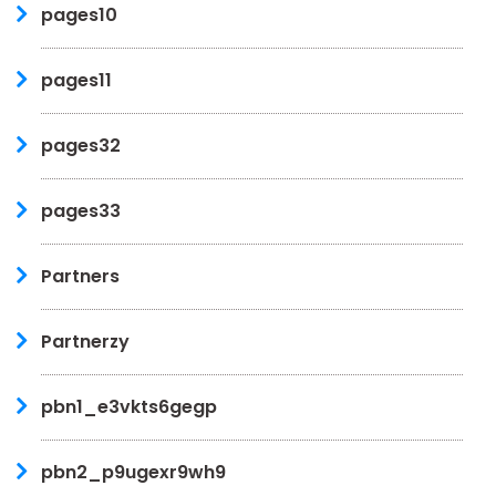
pages10
pages11
pages32
pages33
Partners
Partnerzy
pbn1_e3vkts6gegp
pbn2_p9ugexr9wh9