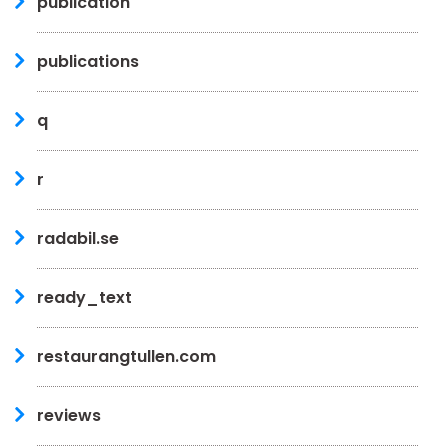
publication
publications
q
r
radabil.se
ready_text
restaurangtullen.com
reviews