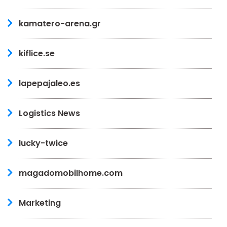
kamatero-arena.gr
kiflice.se
lapepajaleo.es
Logistics News
lucky-twice
magadomobilhome.com
Marketing